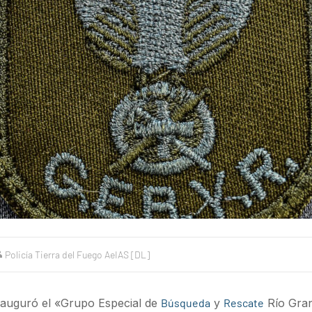
Policía Tierra del Fuego AeIAS [DL]
inauguró el «Grupo Especial de
Búsqueda
y
Rescate
Río Gran