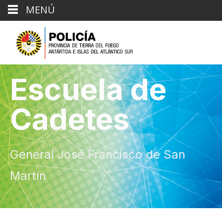
MENÚ
Escuela de
Cadetes
General José Francisco de San
Martín