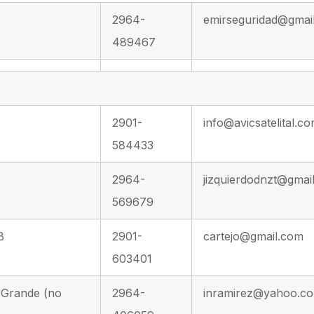
2964-
emirseguridad@gmai
489467
2901-
info@avicsatelital.co
584433
2964-
jizquierdodnzt@gmai
569679
B
2901-
cartejo@gmail.com
603401
o Grande (no
2964-
inramirez@yahoo.co