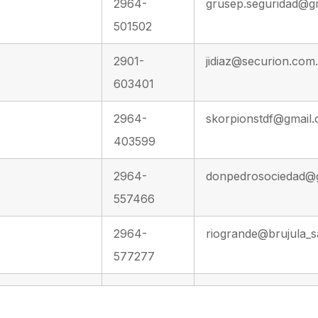
2964-
grusep.seguridad@g
501502
2901-
jidiaz@securion.com
603401
2964-
skorpionstdf@gmail
403599
2964-
donpedrosociedad@
557466
2964-
riogrande@brujula_
577277