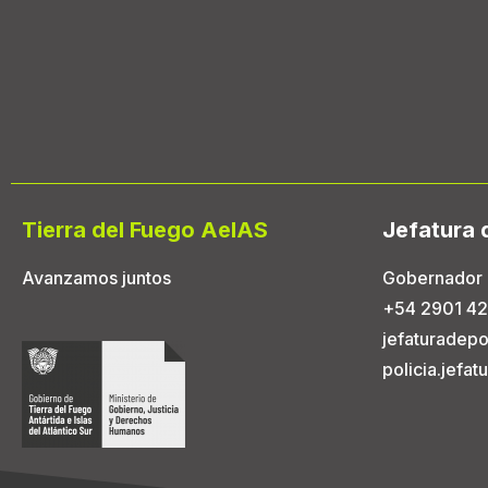
Tierra del Fuego AeIAS
Jefatura 
Avanzamos juntos
Gobernador 
+54 2901 42
jefaturadepo
policia.jefa