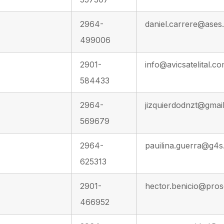
2964-
daniel.carrere@ases
499006
2901-
info@avicsatelital.co
584433
2964-
jizquierdodnzt@gmai
569679
2964-
pauilina.guerra@g4s
625313
2901-
hector.benicio@pro
466952