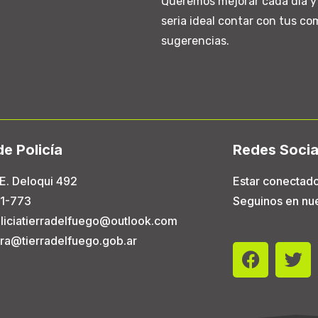
Queremos mejorar cada día y 
seria ideal contar con tus co
sugerencias.
de Policía
Redes Socia
E. Deloqui 492
Estar conectado
1-773
Seguinos en nue
liciatierradelfuego@outlook.com
tura@tierradelfuego.gob.ar