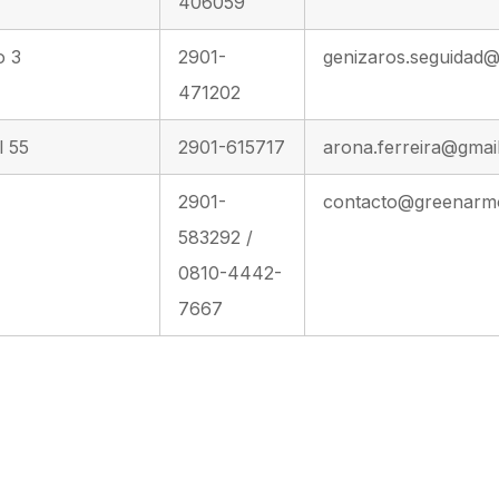
406059
o 3
2901-
genizaros.seguidad
471202
l 55
2901-615717
arona.ferreira@gmai
2901-
contacto@greenarm
583292 /
0810-4442-
7667