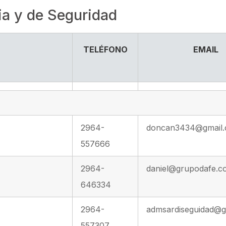
ia y de Seguridad
TELÉFONO
EMAIL
2964-
doncan3434@gmail
557666
2964-
daniel@grupodafe.c
646334
2964-
admsardiseguidad@g
557307