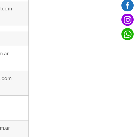
l.com
m.ar
l.com
m.ar