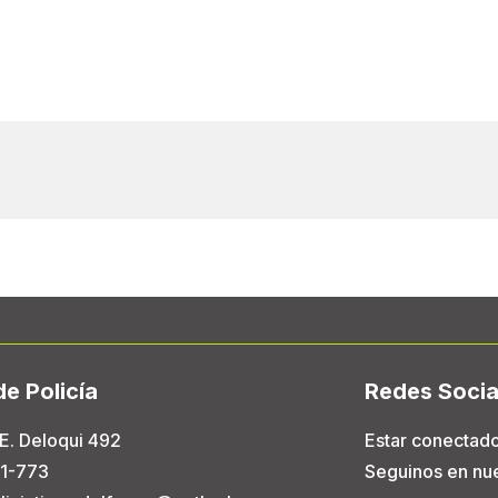
de Policía
Redes Socia
E. Deloqui 492
Estar conectado
1-773
Seguinos en nue