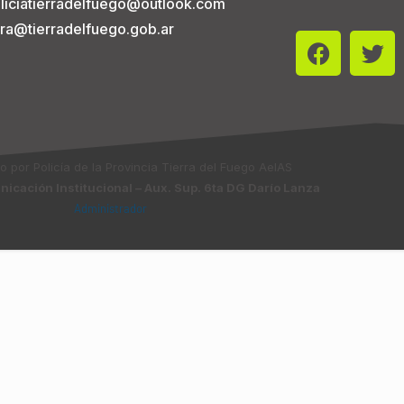
liciatierradelfuego@outlook.com
tura@tierradelfuego.gob.ar
do por Policía de la Provincia Tierra del Fuego AeIAS
icación Institucional – Aux. Sup. 6ta DG Darío Lanza
Administrador