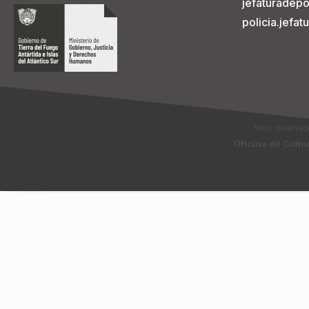
jefaturadepo
policia.jefa
Sitio diseña
Oficina de Comun